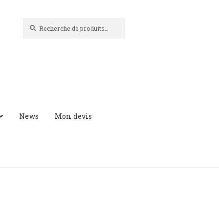
Recherche
Recherche
pour :
News
Mon devis