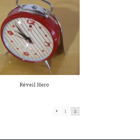
Réveil Hero
1
2