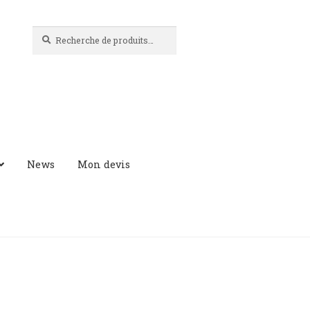
Recherche
Recherche
pour :
News
Mon devis