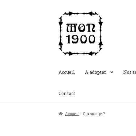
Aller
Aller
à
au
la
contenu
navigation
Accueil
A adopter
Nos s
Contact
Accueil
Qui suis-je ?