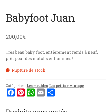
menu
News
enfant
Babyfoot Juan
Mon devis
Contact
200,00
€
Très beau baby foot, entièrement remis à neuf,
prêt pour des matchs enflammés !
Rupture de stock
Catégories :
Les meubles
,
Les petits + vintage
F
Pi
W
E
P
a
nt
h
m
ar
ce
er
at
ai
ta
Produits apparentés