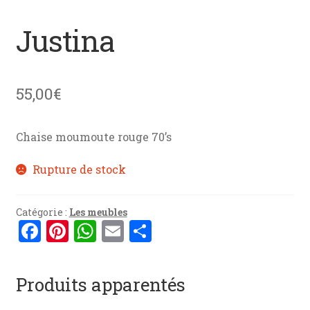
menu
News
enfant
Justina
Mon devis
Contact
55,00
€
Chaise moumoute rouge 70’s
Rupture de stock
Catégorie :
Les meubles
F
Pi
W
E
P
a
nt
h
m
ar
ce
er
at
ai
ta
Produits apparentés
b
es
s
l
g