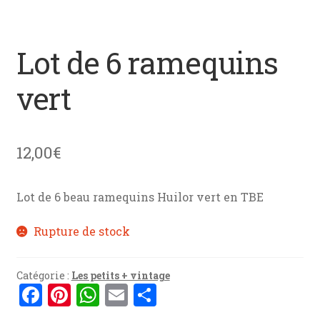
menu
News
enfant
Mon devis
Lot de 6 ramequins
Contact
vert
12,00
€
Lot de 6 beau ramequins Huilor vert en TBE
Rupture de stock
Catégorie :
Les petits + vintage
F
Pi
W
E
P
a
nt
h
m
ar