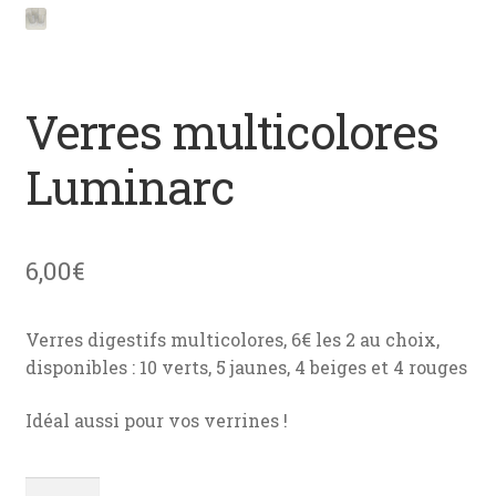
menu
News
enfant
Mon devis
Verres multicolores
Contact
Luminarc
6,00
€
Verres digestifs multicolores, 6€ les 2 au choix,
disponibles : 10 verts, 5 jaunes, 4 beiges et 4 rouges
Idéal aussi pour vos verrines !
quantité