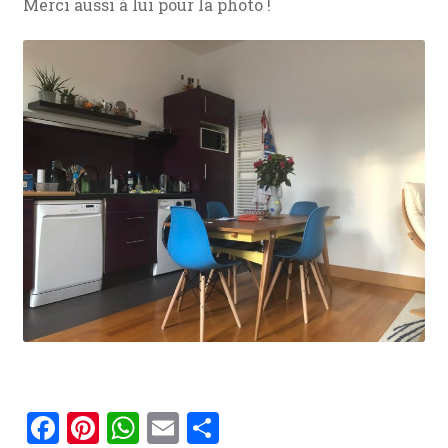
Merci aussi à lui pour la photo !
F
Pi
W
E
P