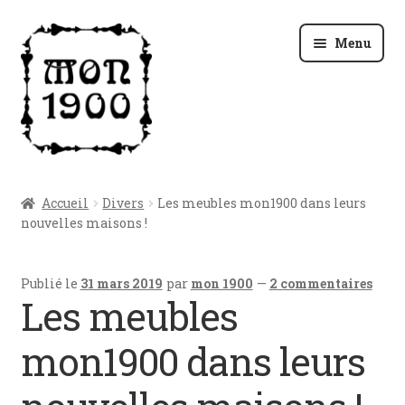
Aller
Aller
Menu
à
au
la
contenu
navigation
Accueil
Accueil
Divers
Les meubles mon1900 dans leurs
Ouvrir
nouvelles maisons !
A adopter
le
menu
Nos services
Publié le
31 mars 2019
par
mon 1900
—
2 commentaires
enfant
Les meubles
Les meubles du grenier
mon1900 dans leurs
Ouvrir
Vous êtes curieux/se
le