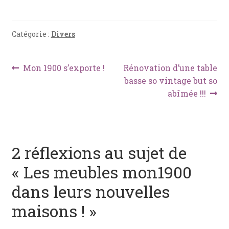
a
nt
h
m
ar
ce
er
at
ai
ta
b
es
s
l
g
Catégorie :
Divers
o
t
A
er
Navigation
o
p
Article
Article
Mon 1900 s’exporte !
Rénovation d’une table
précédent :
suivant :
basse so vintage but so
k
p
de
abîmée !!!
l’article
2 réflexions au sujet de
«
Les meubles mon1900
dans leurs nouvelles
maisons !
»