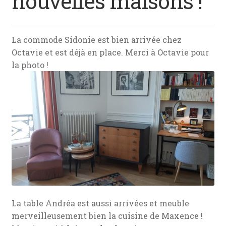
nouvelles maisons !
menu
News
enfant
Mon devis
La commode Sidonie est bien arrivée chez
Octavie et est déjà en place. Merci à Octavie pour
Contact
la photo !
La table Andréa est aussi arrivées et meuble
merveilleusement bien la cuisine de Maxence !