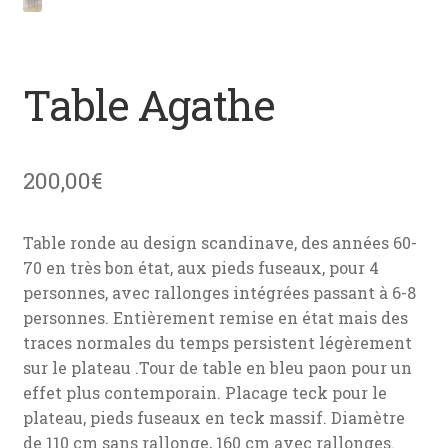
menu
News
enfant
Mon devis
Table Agathe
Contact
200,00
€
Table ronde au design scandinave, des années 60-
70 en très bon état, aux pieds fuseaux, pour 4
personnes, avec rallonges intégrées passant à 6-8
personnes. Entièrement remise en état mais des
traces normales du temps persistent légèrement
sur le plateau .Tour de table en bleu paon pour un
effet plus contemporain. Placage teck pour le
plateau, pieds fuseaux en teck massif. Diamètre
de 110 cm sans rallonge, 160 cm avec rallonges.