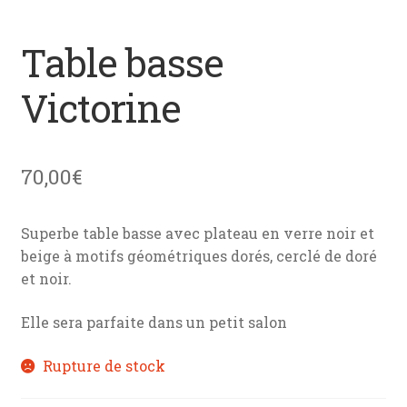
menu
News
enfant
Table basse
Mon devis
Victorine
Contact
70,00
€
Superbe table basse avec plateau en verre noir et
beige à motifs géométriques dorés, cerclé de doré
et noir.
Elle sera parfaite dans un petit salon
Rupture de stock