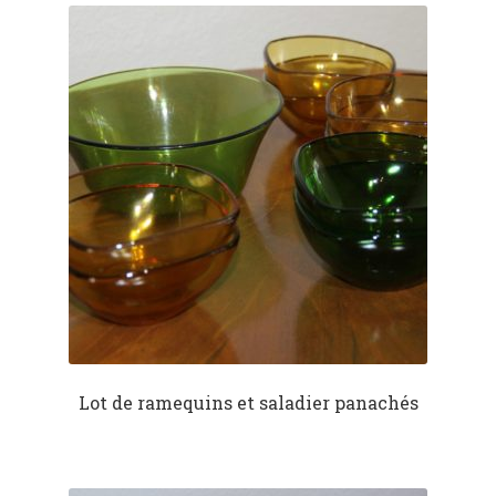
o
t
A
er
o
p
k
p
Lot de ramequins et saladier panachés