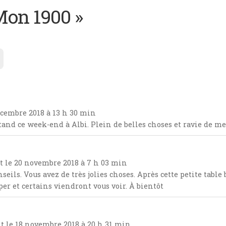
Mon 1900 »
cembre 2018
à
13 h 30 min
tand ce week-end à Albi. Plein de belles choses et ravie de me
t le
20 novembre 2018
à
7 h 03 min
nseils. Vous avez de très jolies choses. Après cette petite tabl
per et certains viendront vous voir. À bientôt
it le
18 novembre 2018
à
20 h 31 min