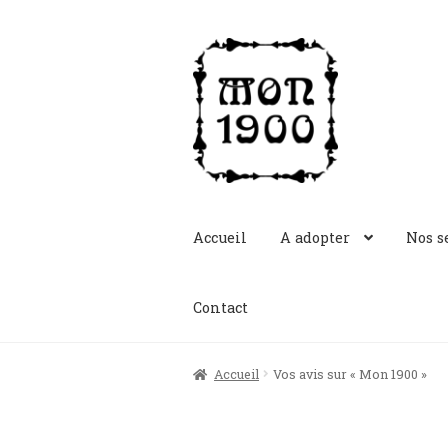
Aller
Aller
à
au
la
contenu
navigation
Accueil
A adopter
Nos s
Contact
Accueil
Vos avis sur « Mon 1900 »