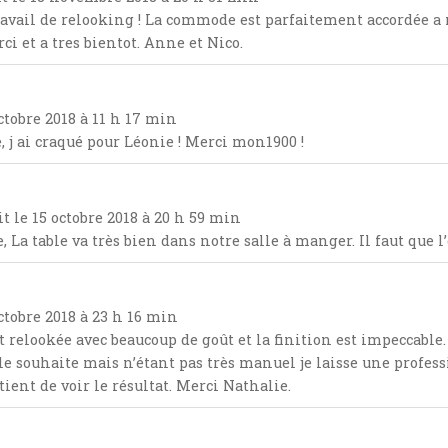
ravail de relooking ! La commode est parfaitement accordée a 
ci et a tres bientot. Anne et Nico.
ctobre 2018
à
11 h 17 min
, j ai craqué pour Léonie ! Merci mon1900 !
it le
15 octobre 2018
à
20 h 59 min
a table va très bien dans notre salle à manger. Il faut que l’
ctobre 2018
à
23 h 16 min
uit relookée avec beaucoup de goût et la finition est impeccab
e souhaite mais n’étant pas très manuel je laisse une professio
ient de voir le résultat. Merci Nathalie.