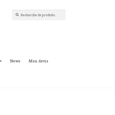
Recherche
Recherche
pour :
News
Mon devis