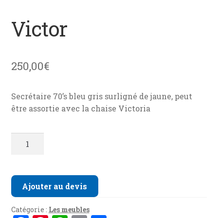
menu
News
enfant
Victor
Mon devis
Contact
250,00
€
Secrétaire 70’s bleu gris surligné de jaune, peut
être assortie avec la chaise Victoria
quantité
de
Victor
Ajouter au devis
Catégorie :
Les meubles