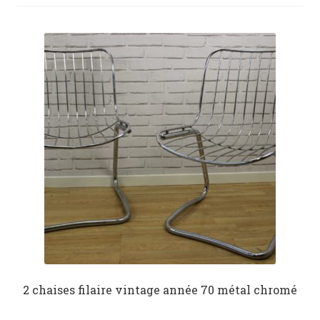
menu
News
enfant
Mon devis
Contact
2 chaises filaire vintage année 70 métal chromé