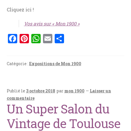
Cliquez ici !
Vos avis sur « Mon 1900 »
F
Pi
W
E
P
a
nt
h
m
ar
ce
er
at
ai
ta
b
es
s
l
g
Catégorie :
Expositions de Mon 1900
o
t
A
er
o
p
Publié le
3 octobre 2018
par
mon 1900
—
Laisser un
k
p
commentaire
Un Super Salon du
Vintage de Toulouse