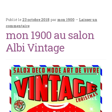
o
t
A
er
o
p
Publié le
23 octobre 2018
par
mon 1900
—
Laisser un
k
p
commentaire
mon 1900 au salon
Albi Vintage