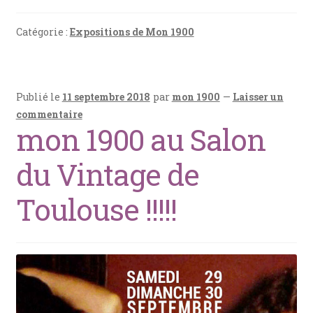
ce
er
at
ai
ta
b
es
s
l
g
Catégorie :
Expositions de Mon 1900
o
t
A
er
o
p
Publié le
11 septembre 2018
par
mon 1900
—
Laisser un
k
p
commentaire
mon 1900 au Salon
du Vintage de
Toulouse !!!!!