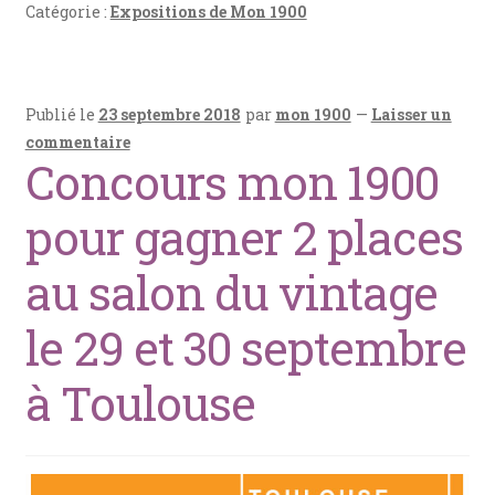
b
es
s
l
g
Catégorie :
Expositions de Mon 1900
o
t
A
er
o
p
Publié le
23 septembre 2018
par
mon 1900
—
Laisser un
k
p
commentaire
Concours mon 1900
pour gagner 2 places
au salon du vintage
le 29 et 30 septembre
à Toulouse