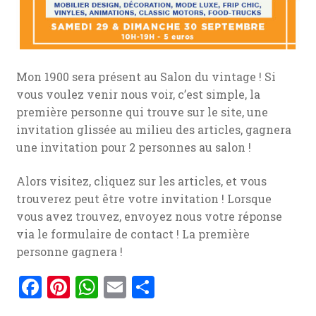
Mon 1900 sera présent au Salon du vintage ! Si
vous voulez venir nous voir, c’est simple, la
première personne qui trouve sur le site, une
invitation glissée au milieu des articles, gagnera
une invitation pour 2 personnes au salon !
Alors visitez, cliquez sur les articles, et vous
trouverez peut être votre invitation ! Lorsque
vous avez trouvez, envoyez nous votre réponse
via le formulaire de contact ! La première
personne gagnera !
F
Pi
W
E
P
a
nt
h
m
ar