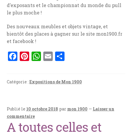
d’exposants et le championnat du monde du pull
le plus moche !
Des nouveaux meubles et objets vintage, et
bientôt des places à gagner sur le site mon1900.fr
et facebook !
F
Pi
W
E
P
a
nt
h
m
ar
ce
er
at
ai
ta
b
es
s
l
g
Catégorie :
Expositions de Mon 1900
o
t
A
er
o
p
Publié le
10 octobre 2018
par
mon 1900
—
Laisser un
k
p
commentaire
A toutes celles et