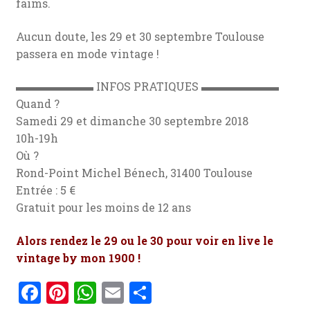
faims.
Aucun doute, les 29 et 30 septembre Toulouse
passera en mode vintage !
▬▬▬▬▬▬▬ INFOS PRATIQUES ▬▬▬▬▬▬▬
Quand ?
Samedi 29 et dimanche 30 septembre 2018
10h-19h
Où ?
Rond-Point Michel Bénech, 31400 Toulouse
Entrée : 5 €
Gratuit pour les moins de 12 ans
Alors rendez le 29 ou le 30 pour voir en live le
vintage by mon 1900 !
F
Pi
W
E
P