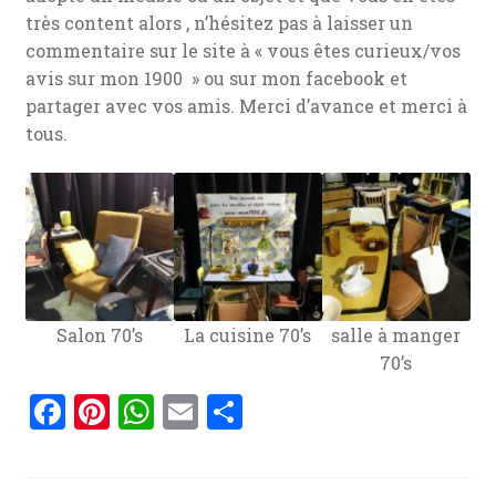
très content alors , n’hésitez pas à laisser un
commentaire sur le site à « vous êtes curieux/vos
avis sur mon 1900 » ou sur mon facebook et
partager avec vos amis. Merci d’avance et merci à
tous.
Salon 70’s
La cuisine 70’s
salle à manger
70’s
F
Pi
W
E
P
a
nt
h
m
ar
ce
er
at
ai
ta