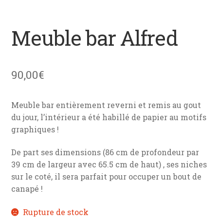
menu
News
enfant
Meuble bar Alfred
Mon devis
Contact
90,00
€
Meuble bar entièrement reverni et remis au gout
du jour, l’intérieur a été habillé de papier au motifs
graphiques !
De part ses dimensions (86 cm de profondeur par
39 cm de largeur avec 65.5 cm de haut) , ses niches
sur le coté, il sera parfait pour occuper un bout de
canapé !
Rupture de stock