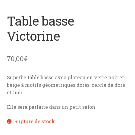
menu
News
enfant
Table basse
Mon devis
Victorine
Contact
70,00
€
Superbe table basse avec plateau en verre noir et
beige à motifs géométriques dorés, cerclé de doré
et noir.
Elle sera parfaite dans un petit salon
Rupture de stock